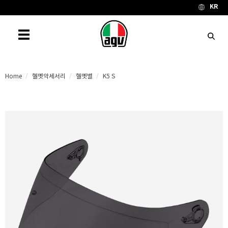
KR
Toggle navigation
Home
헬멧악세서리
헬멧별
K5 S