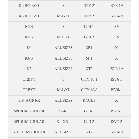
K5 JET EVO
S
CITY 21
ISV8-1A
K5 JET EVO
M-L-XL
CITY 21
ISV8-2A
K5 S
S
GT4-1
ISV
K5 S
M-L-XL
GT4-2
ISV
K6
ALL SIZES
SP1
X
K6 S
ALL SIZES
SP1
X
K7
ALL SIZES
GT8
ISV8-1A
ORBYT
S
CITY 18-1
ISV6-1
ORBYT
M-L-XL
CITY 18-2
ISV6-1
PISTA GP RR
ALL SIZES
RACE 3
X
SPORTMODULAR
S-M-L
GT3-1
ISV7-1
SPORTMODULAR
XL-XXL
GT3-2
ISV7-2
STREETMODULAR
ALL SIZES
GT7
ISV8-1A