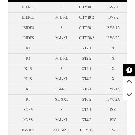
ETERES
S
CITY19-1
ISV9-1
ETERES
M-L-XL
CITY19-2
ISV9-2
IRIDES
S
CITY20-1
ISV8-1A
IRIDES
M-L-XL
CITY20-2
ISV8-2A
K1
S
GT2-1
X
K1
M-L-XL
GT2-2
X
K1 S
S
GT4-1
X
K1 S
M-L-XL
GT4-2
X
K3
S-M-L
GT6-1
ISV8-1A
K3
XL-XXL
GT6-2
ISV8-2A
K3 SV
S
GT4-1
ISV
K3 SV
M-L-XL
GT4-2
ISV
K-5 JET
ALL SIZES
CITY 17
ISV-L