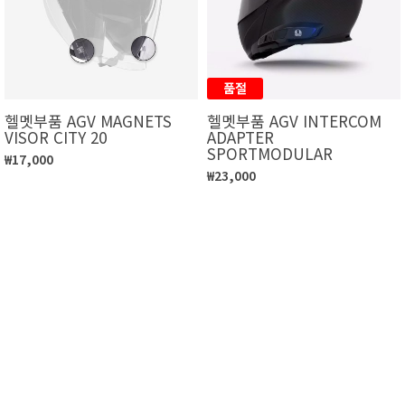
품절
헬멧부품 AGV MAGNETS
헬멧부품 AGV INTERCOM
VISOR CITY 20
ADAPTER
SPORTMODULAR
₩17,000
₩23,000