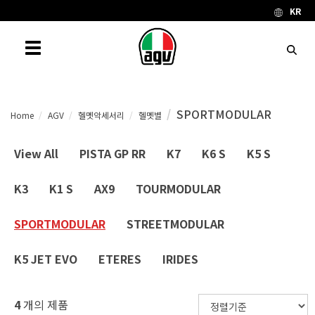
KR
Toggle navigation
SPORTMODULAR
Home
AGV
헬멧악세서리
헬멧별
View All
PISTA GP RR
K7
K6 S
K5 S
K3
K1 S
AX9
TOURMODULAR
SPORTMODULAR
STREETMODULAR
K5 JET EVO
ETERES
IRIDES
4
개의 제품