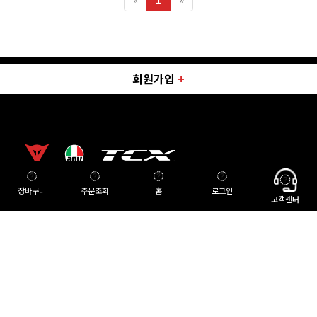
회원가입
+
장바구니
이용약관
주문조회
개인정보 취급방침
홈
고객센터
로그인
고객센터
Company : 주식회사 하이랜드모터스
CEO : 전성득
Business Registrantion No : 534-81-01097
[사업자정보
확인]
E-commerce Permit : 2018-서울강남-01445
Tel : 031-8022-7510
Fax : 031-8022-7518
Address : 서울특별시 강남구 봉은사로 224, 1층