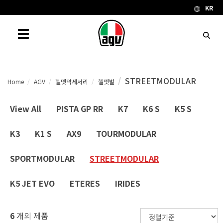
KR
Toggle navigation
STREETMODULAR
Home
AGV
헬멧악세서리
헬멧별
View All
PISTA GP RR
K7
K6 S
K5 S
K3
K1 S
AX9
TOURMODULAR
SPORTMODULAR
STREETMODULAR
K5 JET EVO
ETERES
IRIDES
6
개의 제품