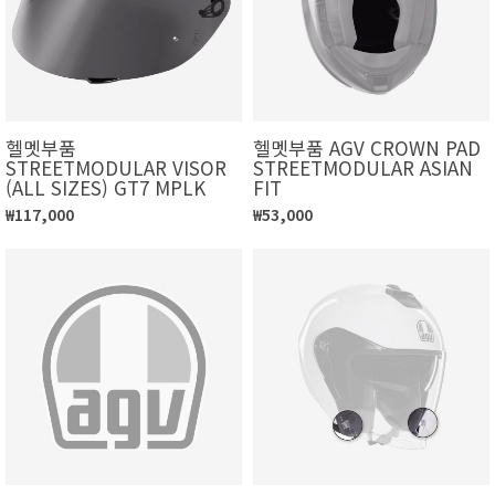
헬멧부품
헬멧부품 AGV CROWN PAD
STREETMODULAR VISOR
STREETMODULAR ASIAN
(ALL SIZES) GT7 MPLK
FIT
₩117,000
₩53,000