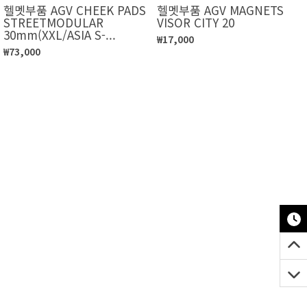
헬멧부품 AGV CHEEK PADS
헬멧부품 AGV MAGNETS
STREETMODULAR
VISOR CITY 20
30mm(XXL/ASIA S-...
₩17,000
₩73,000