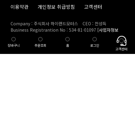
이용약관
개인정보 취급방침
고객센터
Company : 주식회사 하이랜드모터스
CEO : 전성득
Business Registrantion No : 534-81-01097
[사업자정보
확인]
E-commerce Permit : 2018-서울강남-01445
장바구니
주문조회
홈
로그인
Tel : 031-8022-7510
Fax : 031-8022-7518
고객센터
Address : 서울특별시 강남구 봉은사로 224, 1층
Personal information Manager : 전승철
E-mail : agv@hlsc.co.kr
Copyright: Highlandmotors Co., Ltd. All rights reserved. (with
LOGNET)
고객 서비스